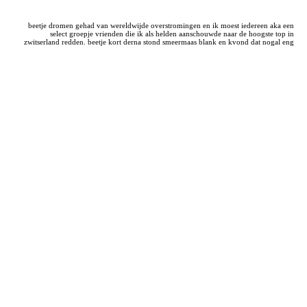
beetje dromen gehad van wereldwijde overstromingen en ik moest iedereen aka een
select groepje vrienden die ik als helden aanschouwde naar de hoogste top in
zwitserland redden. beetje kort derna stond smeermaas blank en kvond dat nogal eng